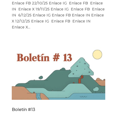
Enlace FB​ 22/10/25 Enlace IG ​ Enlace FB ​ Enlace
IN ​ Enlace X​ 19/11/25 Enlace IG ​ Enlace FB ​ Enlace
IN ​ 6/12/25 Enlace IG​ Enlace FB​ Enlace IN​ Enlace
X​ 12/12/25 Enlace IG ​ Enlace FB ​ Enlace IN ​
Enlace X​...
Boletín #13