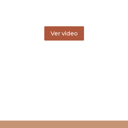
leciendo el fu
Ver video