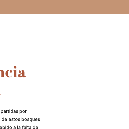
ncia
a
partidas por
a de estos bosques
bido a la falta de