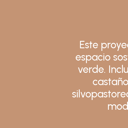
Este proye
espacio sos
verde. Incl
castaños
silvopastore
mode