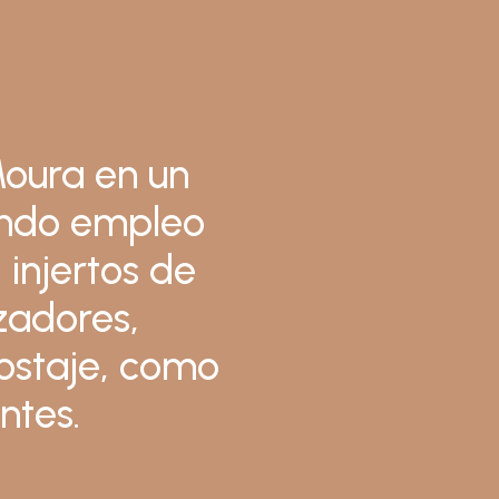
Moura en un
rando empleo
 injertos de
izadores,
postaje, como
ntes.